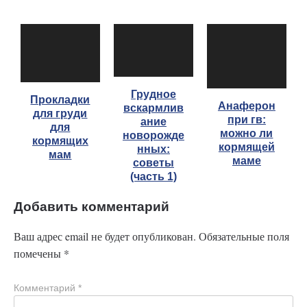
Грудное
Прокладки
Анаферон
вскармлив
для груди
при гв:
ание
для
можно ли
новорожде
кормящих
кормящей
нных:
мам
маме
советы
(часть 1)
Добавить комментарий
Ваш адрес email не будет опубликован.
Обязательные поля
помечены
*
Комментарий
*