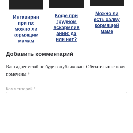
Можно ли
Кофе при
Ингавирин
есть халву
грудном
при гв:
кормящей
вскармлив
можно ли
маме
ании: да
кормящим
или нет?
мамам
Добавить комментарий
Ваш адрес email не будет опубликован.
Обязательные поля
помечены
*
Комментарий
*