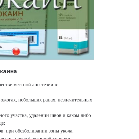
окаина
естве местной анестезии в:
 ожогах, небольших ранах, незначительных
ого участка, удалении швов и каком-либо
ще;
ов, при обезболивании зоны укола,
а десны перед фиксацией коронки;