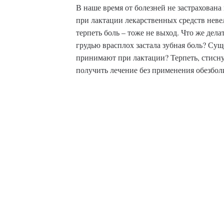
В наше время от болезней не застрахован
при лактации лекарственных средств неве
терпеть боль – тоже не выход. Что же дел
грудью врасплох застала зубная боль? Су
принимают при лактации? Терпеть, стисну
получить лечение без применения обезбо