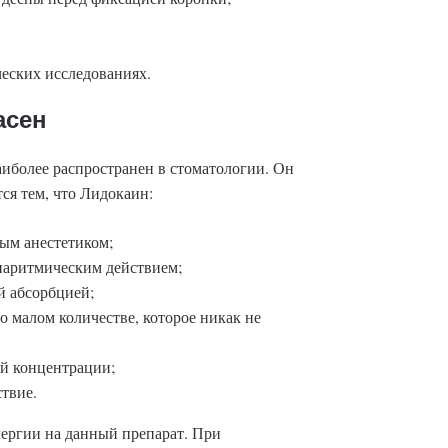
еских исследованиях.
асен
аиболее распространен в стоматологии. Он
ся тем, что Лидокаин:
ым анестетиком;
иаритмическим действием;
й абсорбцией;
о малом количестве, которое никак не
ой концентрации;
ствие.
лергии на данный препарат. При