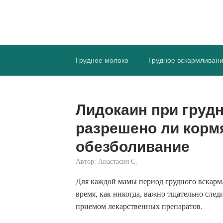
ПростоГВ
Все, что вы хотите знать, о грудном вска
Грудное молоко
Грудное вскармливан
Лидокаин при груд
разрешено ли корм
обезболивание
Автор:
Анастасия С.
Для каждой мамы период грудного вскармл
время, как никогда, важно тщательно след
приемом лекарственных препаратов.