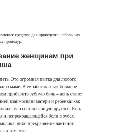
вающее средство для проведения небольших
ых процедур.
вание женщинам при
ыша
рпеть. Это огромная пытка для любого
ыша маме. В ее заботах и так большое
ном прибавить зубную боль – день станет
ней взаимосвязи матери и ребенка: как
циональную составляющую другого. Есть
ия и непрекращающейся боли в зубах
 молока, либо прекращение лактации
я в том, что