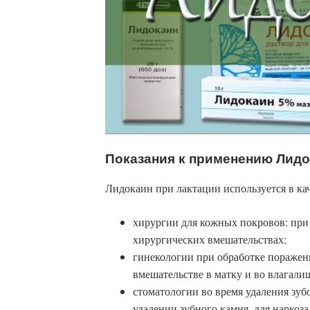
Показания к применению Лид
Лидокаин при лактации используется в кач
хирургии для кожных покровов: при
хирургических вмешательствах;
гинекологии при обработке пораженн
вмешательстве в матку и во влагали
стоматологии во время удаления зуб
удалении зубного камня, для наркоз