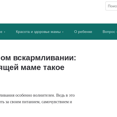
рмливании
ие
Красота и здоровье мамы
О ребенке
Вопрос 
ном вскармливании:
ящей маме такое
ивания особенно волнителен. Ведь в это
ить за своим питанием, самочувствием и