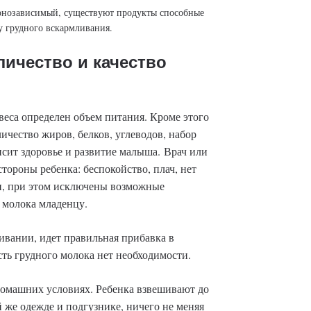
монозависимый, существуют продукты способные
у грудного вскармливания.
ичество и качество
веса определен объем питания. Кроме этого
ичество жиров, белков, углеводов, набор
исит здоровье и развитие малыша. Врач или
тороны ребенка: беспокойство, плач, нет
и, при этом исключены возможные
и молока младенцу.
ивании, идет правильная прибавка в
сть грудного молока нет необходимости.
домашних условиях. Ребенка взвешивают до
й же одежде и подгузнике, ничего не меняя