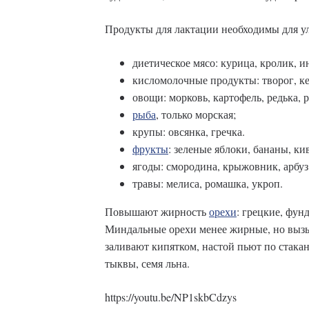
Продукты для лактации необходимы для ул
диетическое мясо: курица, кролик, и
кисломолочные продукты: творог, ке
овощи: морковь, картофель, редька, 
рыба
, только морская;
крупы: овсянка, гречка.
фрукты
: зеленые яблоки, бананы, ки
ягоды: смородина, крыжовник, арбуз
травы: мелиса, ромашка, укроп.
Повышают жирность
орехи
: грецкие, фун
Миндальные орехи менее жирные, но вызы
заливают кипятком, настой пьют по стака
тыквы, семя льна.
https://youtu.be/NP1skbCdzys