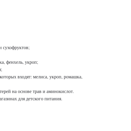
и сухофруктов;
а, фенхель, укроп;
;
в которых входят: мелиса, укроп, ромашка,
ерей на основе трав и аминокислот.
газинах для детского питания.