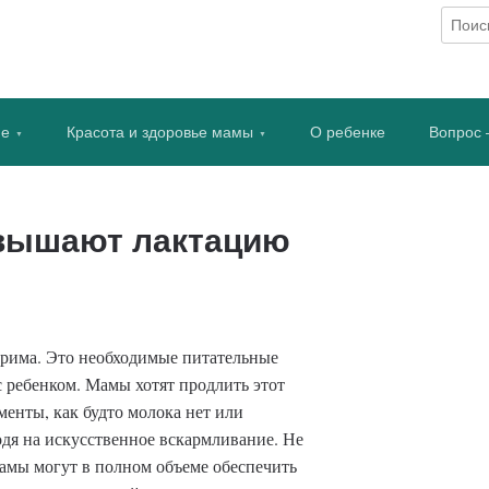
рмливании
ие
Красота и здоровье мамы
О ребенке
Вопрос 
овышают лактацию
орима. Это необходимые питательные
с ребенком. Мамы хотят продлить этот
енты, как будто молока нет или
дя на искусственное вскармливание. Не
 мамы могут в полном объеме обеспечить