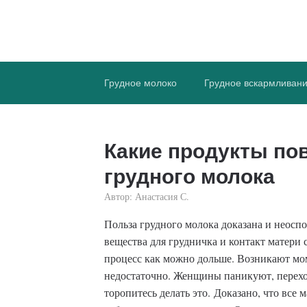
ПростоГВ
Все, что вы хотите знать, о грудном вска
Грудное молоко
Грудное вскармливан
Какие продукты п
грудного молока
Автор:
Анастасия С.
Польза грудного молока доказана и неосп
вещества для грудничка и контакт матери 
процесс как можно дольше. Возникают мом
недостаточно. Женщины паникуют, перехо
торопитесь делать это. Доказано, что все