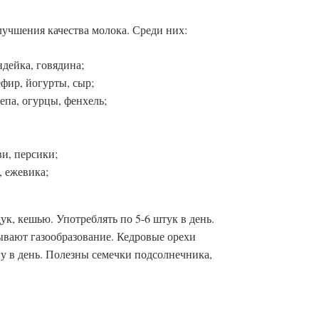
учшения качества молока. Среди них:
ндейка, говядина;
фир, йогурты, сыр;
репа, огурцы, фенхель;
ви, персики;
, ежевика;
дук, кешью. Употреблять по 5-6 штук в день.
вают газообразование. Кедровые орехи
ну в день. Полезны семечки подсолнечника,